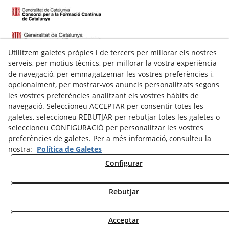
Utilitzem galetes pròpies i de tercers per millorar els nostres
serveis, per motius tècnics, per millorar la vostra experiència
de navegació, per emmagatzemar les vostres preferències i,
opcionalment, per mostrar-vos anuncis personalitzats segons
les vostres preferències analitzant els vostres hàbits de
navegació. Seleccioneu ACCEPTAR per consentir totes les
galetes, seleccioneu REBUTJAR per rebutjar totes les galetes o
C/ Talladell, 7-9 Baixos
seleccioneu CONFIGURACIÓ per personalitzar les vostres
25300
Tàrrega
(
Lleida
)
preferències de galetes. Per a més informació, consulteu la
Espanya
nostra:
Política de Galetes
973 311 143
Configurar
609622324
secretaria@nstarrega.com
Rebutjar
© 08/2026 New School - Tots els drets reservats.
Acceptar