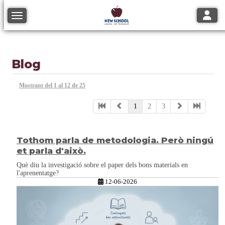
Toggle
Toggle navigation
Blog
Mostrant del 1 al 12 de 25
1
2
3
Tothom parla de metodologia. Però ningú
et parla d'això.
Què diu la investigació sobre el paper dels bons materials en
l'aprenentatge?
12-06-2026