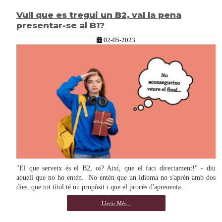
Vull que es tregui un B2, val la pena
presentar-se al B1?
02-05-2023
"El que serveix és el B2, oi? Així, que el faci directament!" - diu
aquell que no ho entén. No entén que un idioma no s'aprèn amb dos
dies, que tot títol té un propòsit i que el procés d'aprenenta...
Llegir Més...