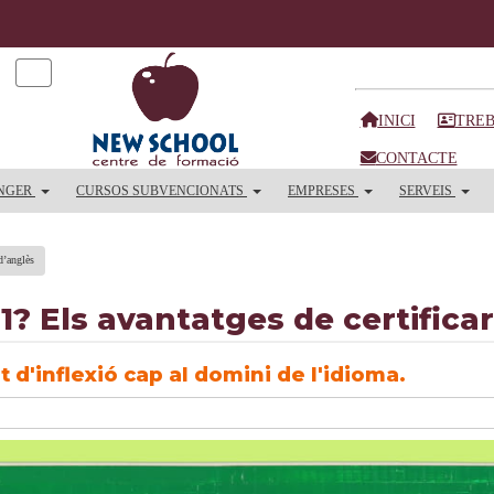
INICI
TREB
CONTACTE
ANGER
CURSOS SUBVENCIONATS
EMPRESES
SERVEIS
 d’anglès
B1? Els avantatges de certifica
 d'inflexió cap al domini de l'idioma.