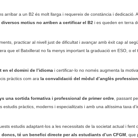
ns arribar a un B2 és molt llarga i requereix de constància i dedicació. 
diversos motius no arriben a certificar el B2
i es queden en terra d
ts, practicar al nivell just de dificultat i avançar amb èxit cap al seg
ra que el Batxillerat no fa menys important la graduació en ESO, o el t
nt en el domini de l’idioma
i certificar-lo no només augmenta la motivac
icis pràctics com ara
la convalidació del mòdul d’anglès profession
ys una sortida formativa i professional de primer ordre
, passant pe
estudis pràctics, moderns i especialitzats i amb una altíssima taxa d’in
ests estudis adaptant-los a les necessitats de la societat actual i fent o
t, doncs, té un benefici directe per als estudiants d’un CFGM
, que