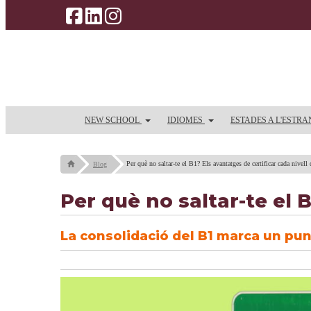
NEW SCHOOL
IDIOMES
ESTADES A L'ESTR
Per què no saltar-te el B1? Els avantatges de certificar cada nivell
Blog
Per què no saltar-te el 
La consolidació del B1 marca un punt