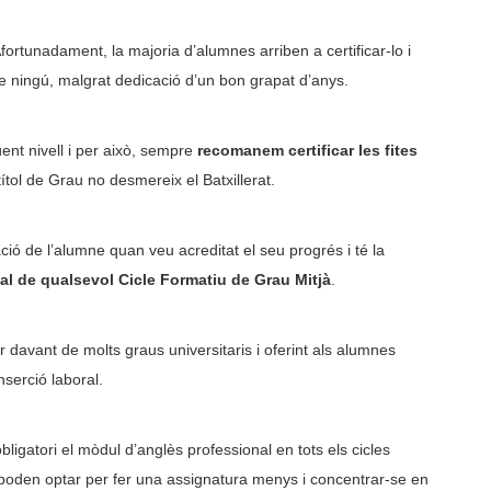
Afortunadament, la majoria d’alumnes arriben a certificar-lo i
e ningú, malgrat dedicació d’un bon grapat d’anys.
üent nivell i per això, sempre
recomanem certificar les fites
ítol de Grau no desmereix el Batxillerat.
ió de l’alumne quan veu acreditat el seu progrés i té la
al de qualsevol Cicle Formatiu de Grau Mitjà
.
r davant de molts graus universitaris i oferint als alumnes
serció laboral.
bligatori el mòdul d’anglès professional en tots els cicles
 poden optar per fer una assignatura menys i concentrar-se en