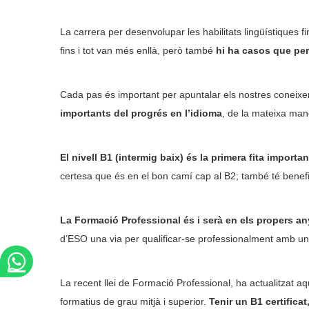
La carrera per desenvolupar les habilitats lingüístiques fi
fins i tot van més enllà, però també
hi ha casos que per 
Cada pas és important per apuntalar els nostres coneixemen
importants del progrés en l’idioma
, de la mateixa mane
El nivell B1 (intermig baix) és la primera fita importa
certesa que és en el bon camí cap al B2; també té benef
La Formació Professional és i serà en els propers an
d’ESO una via per qualificar-se professionalment amb uns 
La recent llei de Formació Professional, ha actualitzat aqu
formatius de grau mitjà i superior.
Tenir un B1 certifica