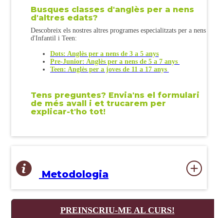
Busques classes d'anglès per a nens
d'altres edats?
Descobreix els nostres altres programes especialitzats per a nens
d'Infantil i Teen:
Dots: Anglès per a nens de 3 a 5 anys
Pre-
Junior: Anglès per a nens de 5 a 7 anys
Teen: Anglès per a joves de 11 a 17 anys
Tens preguntes? Envia'ns el formulari
de més avall i et trucarem per
explicar-t'ho tot!
Metodologia
PREINSCRIU-ME AL CURS!