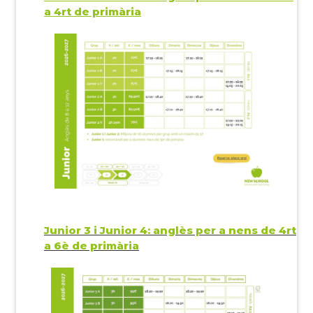
a 4rt de primària
Junior 3 i Junior 4: anglès per a nens de 4rt
a 6è de primària