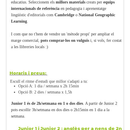
educatius. Seleccionem els
millors
materials
creats per
equips
internacionals de referència
en pedagogia i aprenentatge
lingüístic d'editorials com
Cambridge
o
National Geographic
Learning
.
I com que no t'hem de vendre un 'mètode propi' per ampliar el
marge comercial,
pots comprar-los on vulguis
i, si vols, fer costat
a les llibreries locals :)
Horaris i preus:
Escull el ritme d'estudi que millor s'adapti a tu:
Opció A: 1 dia / setmana x 2h 15min
Opció B: 2 dies / setmana x 1,5h
Junior 1 és de 2h/setmana en 1 o dos dies
. A partir de Junior 2
pots escollir 3h/setmana en dos dies o 2h15min en 1 dia a la
setmana.
Junior 1 i Junior 2 : anglès per a nens de 2n