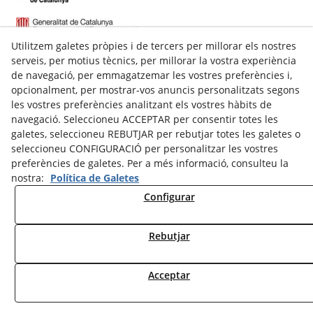
Utilitzem galetes pròpies i de tercers per millorar els nostres
serveis, per motius tècnics, per millorar la vostra experiència
de navegació, per emmagatzemar les vostres preferències i,
opcionalment, per mostrar-vos anuncis personalitzats segons
les vostres preferències analitzant els vostres hàbits de
navegació. Seleccioneu ACCEPTAR per consentir totes les
galetes, seleccioneu REBUTJAR per rebutjar totes les galetes o
C/ Talladell, 7-9 Baixos
seleccioneu CONFIGURACIÓ per personalitzar les vostres
25300
Tàrrega
(
Lleida
)
preferències de galetes. Per a més informació, consulteu la
Espanya
nostra:
Política de Galetes
973 311 143
Configurar
609622324
secretaria@nstarrega.com
Rebutjar
© 08/2026 New School - Tots els drets reservats.
Acceptar