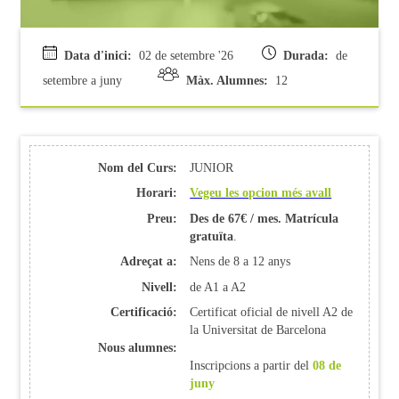
Data d'inici:
02 de setembre '26
Durada:
de
setembre a juny
Màx. Alumnes:
12
Nom del Curs:
JUNIOR
Horari:
Vegeu les opcion més avall
Preu:
Des de 67€ / mes. Matrícula
gratuïta
.
Adreçat a:
Nens de 8 a 12 anys
Nivell:
de A1 a A2
Certificació:
Certificat oficial de nivell A2 de
la Universitat de Barcelona
Nous alumnes:
Inscripcions a partir del
08 de
juny