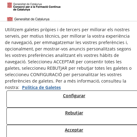
Utilitzem galetes pròpies i de tercers per millorar els nostres
serveis, per motius tècnics, per millorar la vostra experiència
de navegació, per emmagatzemar les vostres preferències i,
opcionalment, per mostrar-vos anuncis personalitzats segons
les vostres preferències analitzant els vostres hàbits de
navegació. Seleccioneu ACCEPTAR per consentir totes les
galetes, seleccioneu REBUTJAR per rebutjar totes les galetes o
C/ Talladell, 7-9 Baixos
seleccioneu CONFIGURACIÓ per personalitzar les vostres
25300
Tàrrega
(
Lleida
)
preferències de galetes. Per a més informació, consulteu la
Espanya
nostra:
Política de Galetes
973 311 143
Configurar
609622324
secretaria@nstarrega.com
Rebutjar
© 08/2026 New School - Tots els drets reservats.
Acceptar