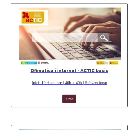
Ofimàtica i internet - ACTIC bàsic
Inici: 19 d'octubre | 40h + 40h | Subvencionat
+info