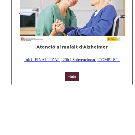
Atenció al malalt d'Alzheimer
Inici: FINALITZAT | 20h | Subvencionat | COMPLET!
+info
New School és el centre de formació de referència a
Tàrrega i a la comarca de l'Urgell des de fa 30 anys. Si
busques millorar el teu anglès, formar-te professionalment o
trobar un curs subvencionat a Tàrrega (Lleida), som el teu
equip. Acompanyem nens, joves, adults i empreses en el seu