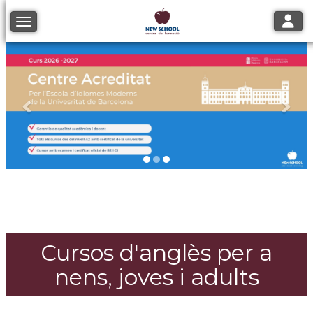
Toggle
Toggle navigation
Anterior
Segü
New School: Escola d'idiomes i
centre de Formació Professional i
Contínua a Tàrrega
Cursos d'anglès per a
nens, joves i adults