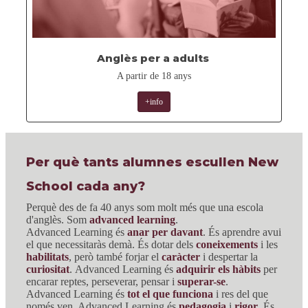
Anglès per a adults
A partir de 18 anys
+info
Per què tants alumnes escullen New
School cada any?
Perquè des de fa 40 anys som molt més que una escola
d'anglès. Som
advanced learning
.
Advanced Learning és
anar per davant
. És aprendre avui
el que necessitaràs demà. És dotar dels
coneixements
i les
habilitats
, però també forjar el
caràcter
i despertar la
curiositat
. Advanced Learning és
adquirir els
hàbits
per
encarar reptes, perseverar, pensar i
superar-se
.
Advanced Learning és
tot el que funciona
i res del que
només ven. Advanced Learning és
pedagogia
i
rigor
. És