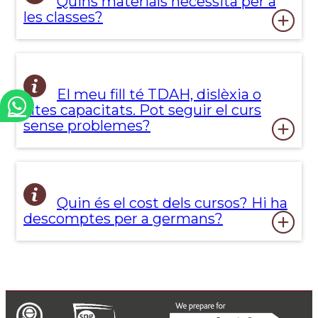
Quins materials necessita per a
les classes?
El meu fill té TDAH, dislèxia o
altes capacitats. Pot seguir el curs
sense problemes?
Quin és el cost dels cursos? Hi ha
descomptes per a germans?