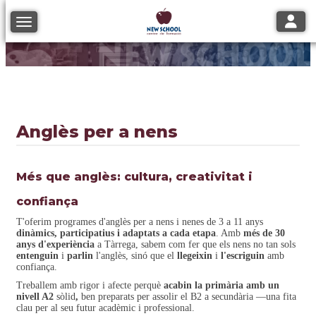
Toggle
Toggle navigation
Anglès per a nens
Més que anglès: cultura, creativitat i
confiança
T'oferim programes d'anglès per a nens i nenes de 3 a 11 anys
dinàmics, participatius i adaptats a cada etapa
. Amb
més de 30
anys d'experiència
a Tàrrega, sabem com fer que els nens no tan sols
entenguin
i
parlin
l'anglès, sinó que el
llegeixin
i
l'escriguin
amb
confiança.
Treballem amb rigor i afecte perquè
acabin la primària amb un
nivell A2
sòlid
,
ben preparats per assolir el B2 a secundària —una fita
clau per al seu futur acadèmic i professional.