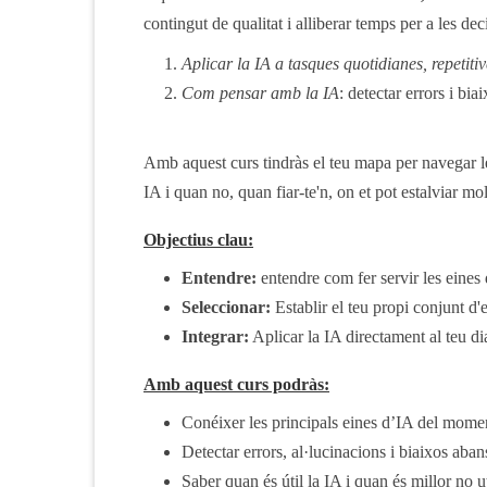
contingut de qualitat i alliberar temps per a les de
Aplicar la IA a tasques quotidianes, repetiti
Com pensar amb la IA
: detectar errors i bia
Amb aquest curs tindràs el teu mapa per navegar l
IA i quan no, quan fiar-te'n, on et pot estalviar mo
Objectius clau:
Entendre:
entendre com fer servir les eines d
Seleccionar:
Establir el teu propi conjunt d'e
Integrar:
Aplicar la IA directament al teu dia
Amb aquest curs podràs:
Conéixer les principals eines d’IA del momen
Detectar errors, al·lucinacions i biaixos aba
Saber quan és útil la IA i quan és millor no uti