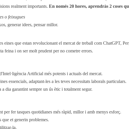
cisions realment importants.
En només 20 hores, aprendràs 2 coses que
ves o feixugues
ixos, generar idees, pensar millor.
es eines que estan revolucionant el mercat de treball com ChatGPT, Pe
lta feina i on ser molt prudent per no cometre errors.
'Intel·ligència Artificial més potents i actuals del mercat.
ines essencials, adaptant-les a les teves necessitats laborals particulars.
 a dia garantint sempre un ús ètic i totalment segur.
t per fer tasques quotidianes més ràpid, millor i amb menys esforç.
ns que et generin problemes.
litzar-la.