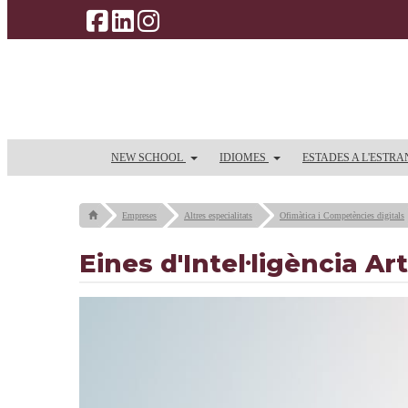
NEW SCHOOL
IDIOMES
ESTADES A L'ESTR
Empreses
Altres especialitats
Ofimàtica i Competències digitals
Eines d'Intel·ligència Arti