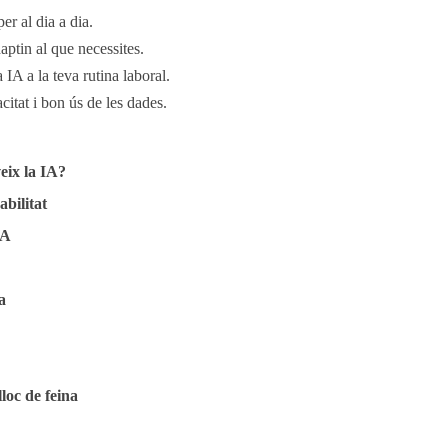
per al dia a dia.
aptin al que necessites.
 IA a la teva rutina laboral.
citat i bon ús de les dades.
veix la IA?
bilitat
IA
a
loc de feina