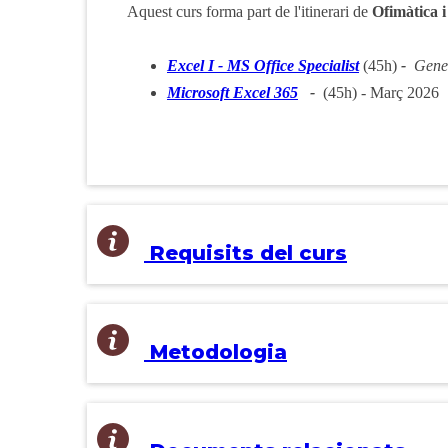
Aquest curs forma part de l'itinerari de
Ofimàtica 
Excel I - MS Office Specialist
(45h)
-
Gen
Microsoft Excel 365
-
(45h) - Març 2026
Requisits del curs
Metodologia