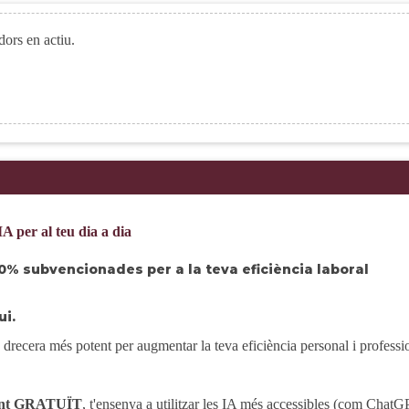
dors en actiu.
IA per al teu dia a dia
100% subvencionades per a la teva eficiència laboral
ui.
la drecera més potent per augmentar la teva eficiència personal i professi
ment GRATUÏT
, t'ensenya a utilitzar les IA més accessibles (com ChatG