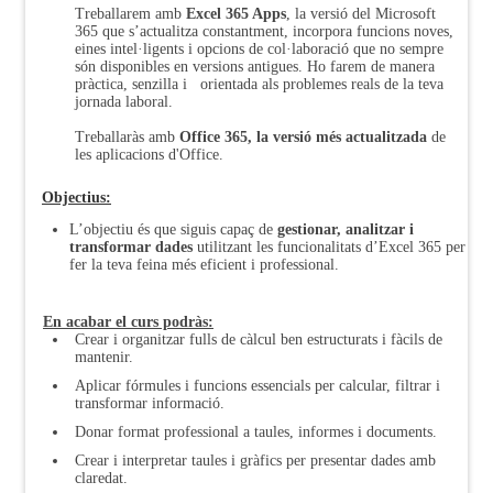
Treballarem amb
Excel 365 Apps
, la versió del Microsoft
365 que s’actualitza constantment, incorpora funcions noves,
eines intel·ligents i opcions de col·laboració que no sempre
són disponibles en versions antigues. Ho farem de manera
pràctica, senzilla i orientada als problemes reals de la teva
jornada laboral.
Treballaràs amb
Office 365, la versió més actualitzada
de
les aplicacions d'Office.
Objectius:
L’objectiu és que siguis capaç de
gestionar, analitzar i
transformar dades
utilitzant les funcionalitats d’Excel 365 per
fer la teva feina més eficient i professional.
En acabar el curs podràs:
Crear i organitzar fulls de càlcul ben estructurats i fàcils de
mantenir.
Aplicar fórmules i funcions essencials per calcular, filtrar i
transformar informació.
Donar format professional a taules, informes i documents.
Crear i interpretar taules i gràfics per presentar dades amb
claredat.