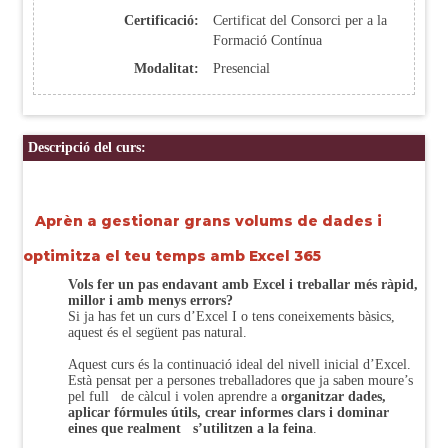
Certificació:
Certificat del Consorci per a la
Formació Contínua
Modalitat:
Presencial
Descripció del curs:
Aprèn a gestionar grans volums de dades i
optimitza el teu temps amb Excel 365
Vols fer un pas endavant amb Excel i treballar més ràpid,
millor i amb menys errors?
Si ja has fet un curs d’Excel I o tens coneixements bàsics,
aquest és el següent pas natural.
Aquest curs és la continuació ideal del nivell inicial d’Excel.
Està pensat per a persones treballadores que ja saben moure’s
pel full de càlcul i volen aprendre a
organitzar dades,
aplicar fórmules útils, crear informes clars i dominar
eines que realment s’utilitzen a la feina
.