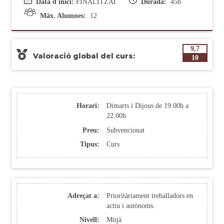
Data d'inici:
FINALITZAT
Durada:
45h
Màx. Alumnes:
12
9,7
Valoració global del curs:
10
Horari:
Dimarts i Dijous de 19.00h a
22.00h
Preu:
Subvencionat
Tipus:
Curs
Adreçat a:
Prioritàriament treballadors en
actiu i autònoms.
Nivell:
Mitjà