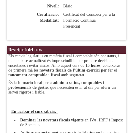
Nivell:
Bàsic
Certificació:
Certificat del Consorci per a la
Modalitat:
Formació Contínua
Presencial
Descripció del curs
Els canvis legislatius en matèria fiscal i comptable són constants, i
mantenir-se actualitzat és imprescindible per prendre decisions
encertades i evitar riscos. Amb aquest curs de
15 hores
, coneixeràs
de primera mà les
novetats fiscals de l’últim exercici
per
fer el
tancament comptable i fiscal
amb seguretat.
És la formació ideal per a
administratius, comptables i
professionals de gestió
, que necessiten estar al dia per oferir un
servei rigorós i fiable.
En acabar el curs sabràs:
Dominar les novetats fiscals vigents
en IVA, IRPF i Impost
de Societats.
Aplicar correctament els canvis legislatius
en la pràctica