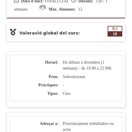
Data d'inici:
FINALITZAT
Durada:
15h / 1
setmana
Màx. Alumnes:
12
9,5
Valoració global del curs:
10
Horari:
De dilluns a divendres (1
setmana) - de 19.00 a 22.00h
Preu:
Subvencionat
Pràctiques:
-
Tipus:
Curs
Adreçat a:
Prioritàriament treballadors en
actiu