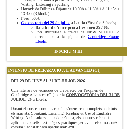
Writing, Listening i Speaking.
Horari
: de Dilluns a Dijous de 10.00h a 11.30h i d’11.45h a
13.45h (3,5h/dia)
Preu
: 385€
Convocatòria
del 29 de juliol
a Lleida
(First for Schools).
Data límit d’inscripció a l’exàmen 25 / 06
.
Pots inscriure't a través de NEW SCHOOL o
directament a la pàgina de
Cambridge Exams
Lleida
.
INSCRIU-M'HI
INTENSIU DE PREPARACIÓ A L’ADVANCED (C1)
DEL 29 DE JUNY AL 21 DE JULIOL 2026
Curs intensiu de tècniques de preparació per l'examen de
Cambridge Advanced (C1) per la
CONVOCATÒRIA DEL 31 DE
JULIOL '26
a Lleida.
Durant el curs es completaran 4 exàmens reals complets amb tots
els apartats: Speaking, Listening, Reading & Use of English i
Writing. Amb cada examen de pràctica, els alumnes rebran i
aplicaran consells i estratègies pràctiques per evitar els errors més
comuns i encarar cada apartat amb èxit.