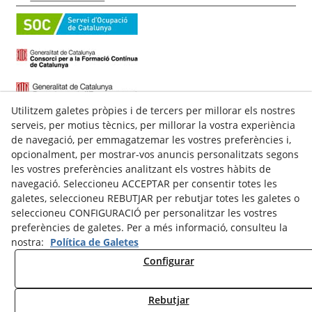
Utilitzem galetes pròpies i de tercers per millorar els nostres
serveis, per motius tècnics, per millorar la vostra experiència
de navegació, per emmagatzemar les vostres preferències i,
opcionalment, per mostrar-vos anuncis personalitzats segons
les vostres preferències analitzant els vostres hàbits de
navegació. Seleccioneu ACCEPTAR per consentir totes les
galetes, seleccioneu REBUTJAR per rebutjar totes les galetes o
C/ Talladell, 7-9 Baixos
seleccioneu CONFIGURACIÓ per personalitzar les vostres
25300
Tàrrega
(
Lleida
)
preferències de galetes. Per a més informació, consulteu la
Espanya
nostra:
Política de Galetes
973 311 143
Configurar
609622324
secretaria@nstarrega.com
Rebutjar