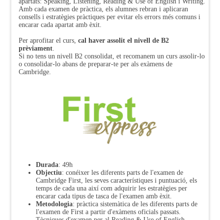
apartats: Speaking, Listening, Reading & Use of English i Writing.
Amb cada examen de pràctica, els alumnes rebran i aplicaran
consells i estratègies pràctiques per evitar els errors més comuns i
encarar cada apartat amb èxit.
Per aprofitar el curs,
cal haver assolit el nivell de B2
prèviament
.
Si no tens un nivell B2 consolidat, et recomanem un curs assolir-lo
o consolidar-lo abans de preparar-te per als exàmens de
Cambridge.
Durada
: 49h
Objectiu
: conéixer les diferents parts de l'examen de
Cambridge First, les seves característiques i puntuació, els
temps de cada una així com adquirir les estratègies per
encarar cada tipus de tasca de l'examen amb èxit.
Metodologia
: pràctica sistemàtica de les diferents parts de
l'examen de First a partir d'exàmens oficials passats.
Tècniques d'examen per al Reading & Use of English,