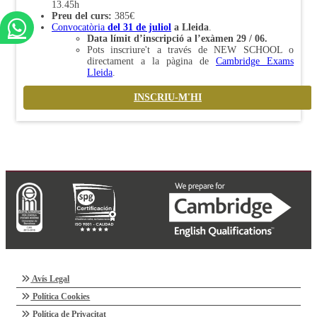
13.45h
Preu del curs:
385€
C
onvocatòria
del 31 de juliol
a Lleida
.
Data límit d’inscripció a l’exàmen 29 / 06
.
Pots inscriure't a través de NEW SCHOOL o
directament a la pàgina de
Cambridge Exams
Lleida
.
INSCRIU-M'HI
Avís Legal
Política Cookies
Política de Privacitat