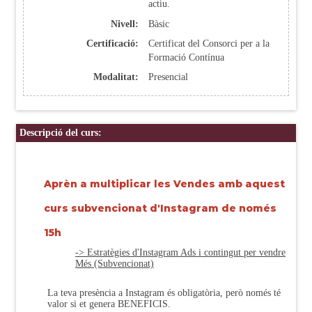
actiu.
Nivell:
Bàsic
Certificació:
Certificat del Consorci per a la
Formació Contínua
Modalitat:
Presencial
Descripció del curs:
Aprèn a multiplicar les Vendes amb aquest
curs subvencionat d'Instagram de només
15h
-> Estratègies d'Instagram Ads i contingut per vendre
Més (Subvencionat)
La teva presència a Instagram és obligatòria, però només té
valor si et genera BENEFICIS.