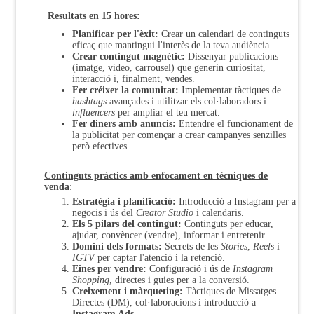
Resultats en 15 hores:
Planificar per l'èxit:
Crear un calendari de continguts
eficaç que mantingui l'interès de la teva audiència.
Crear contingut magnètic:
Dissenyar publicacions
(imatge, vídeo, carrousel) que generin curiositat,
interacció i, finalment, vendes.
Fer créixer la comunitat:
Implementar tàctiques de
hashtags
avançades i utilitzar els col·laboradors i
influencers
per ampliar el teu mercat.
Fer diners amb anuncis:
Entendre el funcionament de
la publicitat per començar a crear campanyes senzilles
però efectives.
Continguts pràctics amb enfocament en tècniques de
venda
:
Estratègia i planificació:
Introducció a Instagram per a
negocis i ús del
Creator Studio
i calendaris.
Els 5 pilars del contingut:
Continguts per educar,
ajudar, convèncer (vendre), informar i entretenir.
Domini dels formats:
Secrets de les
Stories
,
Reels
i
IGTV
per captar l'atenció i la retenció.
Eines per vendre:
Configuració i ús de
Instagram
Shopping
, directes i guies per a la conversió.
Creixement i màrqueting:
Tàctiques de Missatges
Directes (DM), col·laboracions i introducció a
Instagram Ads
.