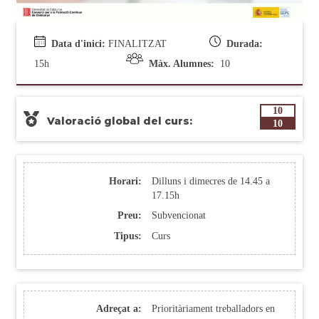
Data d'inici:
FINALITZAT
Durada:
15h
Màx. Alumnes:
10
10
Valoració global del curs:
10
Horari:
Dilluns i dimecres de 14.45 a
17.15h
Preu:
Subvencionat
Tipus:
Curs
Adreçat a:
Prioritàriament treballadors en