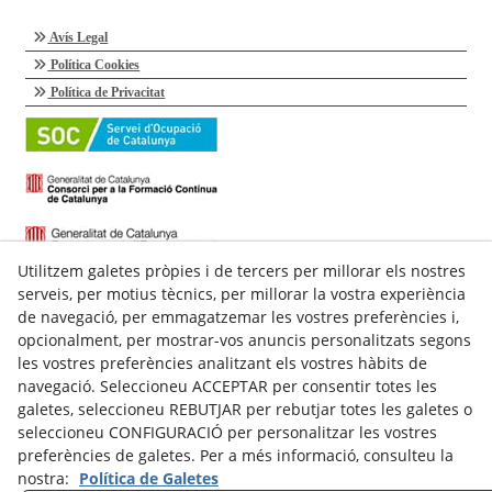
Avís Legal
Política Cookies
Política de Privacitat
Utilitzem galetes pròpies i de tercers per millorar els nostres
serveis, per motius tècnics, per millorar la vostra experiència
de navegació, per emmagatzemar les vostres preferències i,
opcionalment, per mostrar-vos anuncis personalitzats segons
les vostres preferències analitzant els vostres hàbits de
navegació. Seleccioneu ACCEPTAR per consentir totes les
galetes, seleccioneu REBUTJAR per rebutjar totes les galetes o
C/ Talladell, 7-9 Baixos
seleccioneu CONFIGURACIÓ per personalitzar les vostres
25300
Tàrrega
(
Lleida
)
preferències de galetes. Per a més informació, consulteu la
Espanya
nostra:
Política de Galetes
973 311 143