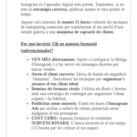
Instagram és l'aparador digital més potent. Tanmateix, si no
tens la
estratègia correcta
, publicar només et farà perdre el
temps.
Aquest curs intensiu de
només 15 hores
t'ofereix les tàctiques
de màrqueting essencials per transformar el teu perfil d'una
simple galeria a una
màquina de captació de clients
.
Per què invertir 15h en aquesta formació
(subvencionada)?
VEN MÉS directament:
Aprèn a configurar la Botiga
d'Instagram i a fer servir els missatges directes per
tancar vendes.
Atreu el client correcte:
Deixa de banda els seguidors
"fantasma". Descobreix les tècniques per
segmentar i
atraure el teu client ideal
.
Domina els formats virals:
Utilitza els
Reels
i
Stories
amb una estratègia de contingut per augmentar l'abast
orgànic i la fidelitat.
Publicitat sense misteris:
Entén les bases d'
Instagram
Ads
per arribar a milers de clients potencials sense
malgastar el teu pressupost.
COST CERO:
Aquesta formació és totalment
SUBVENCIONADA
. L'única inversió és el teu temps
(15 hores) per fer créixer el teu negoci.