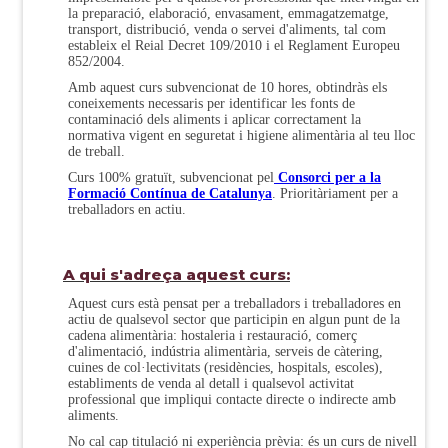
la preparació, elaboració, envasament, emmagatzematge,
transport, distribució, venda o servei d'aliments, tal com
estableix el Reial Decret 109/2010 i el Reglament Europeu
852/2004.
Amb aquest curs subvencionat de 10 hores, obtindràs els
coneixements necessaris per identificar les fonts de
contaminació dels aliments i aplicar correctament la
normativa vigent en seguretat i higiene alimentària al teu lloc
de treball.
Curs 100% gratuït, subvencionat pel
Consorci per a la
Formació Contínua de Catalunya
. Prioritàriament per a
treballadors en actiu.
A qui s'adreça aquest curs:
Aquest curs està pensat per a treballadors i treballadores en
actiu de qualsevol sector que participin en algun punt de la
cadena alimentària: hostaleria i restauració, comerç
d'alimentació, indústria alimentària, serveis de càtering,
cuines de col·lectivitats (residències, hospitals, escoles),
establiments de venda al detall i qualsevol activitat
professional que impliqui contacte directe o indirecte amb
aliments.
No cal cap titulació ni experiència prèvia: és un curs de nivell