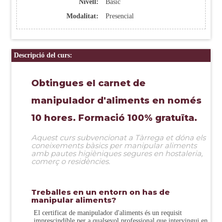
Nivell:
Bàsic
Modalitat:
Presencial
Descripció del curs:
Obtingues el carnet de
manipulador d'aliments en només
10 hores. Formació 100% gratuïta.
Aquest curs subvencionat a Tàrrega et dóna els
coneixements bàsics per manipular aliments
amb pautes higièniques segures en hostaleria,
comerç o residències.
Treballes en un entorn on has de
manipular aliments?
El certificat de manipulador d'aliments és un requisit
imprescindible per a qualsevol professional que intervingui en