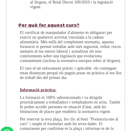
al·lèrgens, el Reial Decret 109/2010 i la legislació
vigent.
Per què fer aquest curs?
El certificat de manipulador d'aliments és obligatori per
exercir en qualsevol activitat vinculada a la cadena
alimentària. Més enllà del compliment normatiu, aquesta
formació et permet treballar amb més seguretat, reduir riscos
sanitaris al teu entorn laboral i actualitzar els teus
coneixements sobre una legislació que evoluciona
constantment (inclosa la normativa europea sobre al·lèrgens).
El curs té un enfocament pràctic i aplicable: els continguts
estan dissenyats perquè els puguis posar en pràctica al teu lloc
de treball des del primer dia.
Informació pràctica:
La formació és 100% subvencionada i va dirigida
prioritàriament a treballadors i treballadores en actiu. També
hi poden accedir persones en situació d'atur, amb les
limitacions de places que estableix la normativa vigent.
Per reservar la teva plaça, fes clic al botó "Preinscriu-me al
curs" i omple el formulari amb les teves dades. Et
contactarem per confirmar-te la plaça i informar-te de la