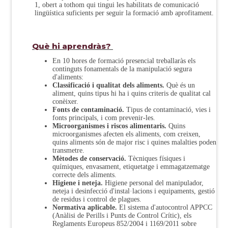
1, obert a tothom qui tingui les habilitats de comunicació
lingüística suficients per seguir la formació amb aprofitament.
Què hi aprendràs?
En 10 hores de formació presencial treballaràs els
continguts fonamentals de la manipulació segura
d'aliments:
Classificació i qualitat dels aliments.
Què és un
aliment, quins tipus hi ha i quins criteris de qualitat cal
conèixer.
Fonts de contaminació.
Tipus de contaminació, vies i
fonts principals, i com prevenir-les.
Microorganismes i riscos alimentaris.
Quins
microorganismes afecten els aliments, com creixen,
quins aliments són de major risc i quines malalties poden
transmetre.
Mètodes de conservació.
Tècniques físiques i
químiques, envasament, etiquetatge i emmagatzematge
correcte dels aliments.
Higiene i neteja.
Higiene personal del manipulador,
neteja i desinfecció d'instal·lacions i equipaments, gestió
de residus i control de plagues.
Normativa aplicable.
El sistema d'autocontrol APPCC
(Anàlisi de Perills i Punts de Control Crític), els
Reglaments Europeus 852/2004 i 1169/2011 sobre