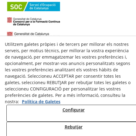
Utilitzem galetes pròpies i de tercers per millorar els nostres
serveis, per motius tècnics, per millorar la vostra experiència
de navegació, per emmagatzemar les vostres preferències i,
opcionalment, per mostrar-vos anuncis personalitzats segons
les vostres preferències analitzant els vostres hàbits de
navegació. Seleccioneu ACCEPTAR per consentir totes les
galetes, seleccioneu REBUTJAR per rebutjar totes les galetes o
C/ Talladell, 7-9 Baixos
seleccioneu CONFIGURACIÓ per personalitzar les vostres
25300
Tàrrega
(
Lleida
)
preferències de galetes. Per a més informació, consulteu la
Espanya
nostra:
Política de Galetes
973 311 143
Configurar
609622324
secretaria@nstarrega.com
Rebutjar