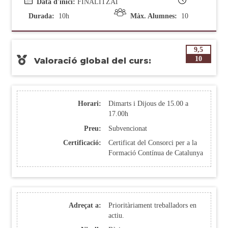
Data d'inici:
FINALITZAT
Durada:
10h
Màx. Alumnes:
10
9,5
10
Valoració global del curs:
Horari:
Dimarts i Dijous de 15.00 a
17.00h
Preu:
Subvencionat
Certificació:
Certificat del Consorci per a la
Formació Contínua de Catalunya
Adreçat a:
Prioritàriament treballadors en
actiu.