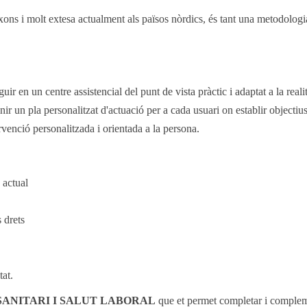
xons i molt extesa actualment als països nòrdics, és tant una metodolog
r en un centre assistencial del punt de vista pràctic i adaptat a la reali
inir un pla personalitzat d'actuació per a cada usuari on establir obje
ervenció personalitzada i orientada a la persona.
 actual
 drets
tat.
SANITARI I SALUT LABORAL
que et permet completar i comple