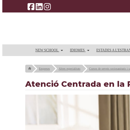
NEW SCHOOL
IDIOMES
ESTADES A L'ESTR
Empreses
Altres especialitats
Cursos de serveis sociosanitaris i s
Atenció Centrada en la