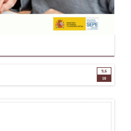
9,6
10