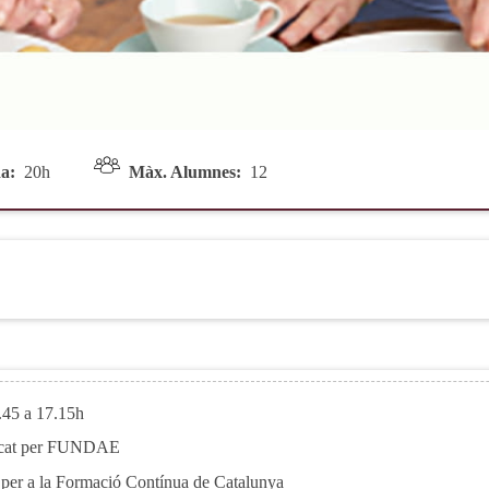
a:
20h
Màx. Alumnes:
12
.45 a 17.15h
ficat per FUNDAE
i per a la Formació Contínua de Catalunya