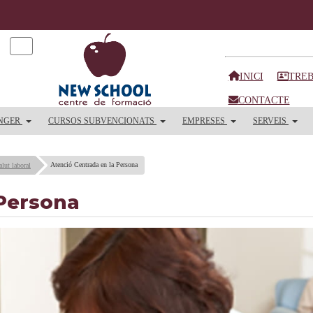
INICI
TREB
CONTACTE
ANGER
CURSOS SUBVENCIONATS
EMPRESES
SERVEIS
Atenció Centrada en la Persona
alut laboral
 Persona