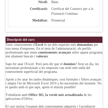
Nivell:
Bàsic
Certificació:
Certificat del Consorci per a la
Formació Contínua
Modalitat:
Presencial
Descripció del curs:
Tenir coneixements d'
Excel
és un dels requisits més
demandats
per
tota mena d'empreses. En el món de l'administració, els perfils
professionals que tenen
coneixements avançats
sobre aquest programa
són altament buscats i
valorats
.
Saps fer anar l'Excel. Però pots dir que el
domines
? Avui en dia, les
necessitats professionals a les empreses van molt més enllà del
coneixement superficial del programa.
Aprèn a fer anar les taules dinàmiques, crea fórmules i filtres avançats
i adapta l'ús de Microsoft Excel 2019 a les necessitats del moment. No
et quedis amb el que saps, aprèn el màxim possible!
Treballaràs amb
Office 365, la versió més actualitzada
de les
aplicacions d'Office.
El curs inclou l'examen dels coneixements adquirits i l'acreditació