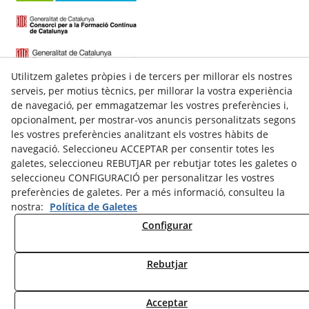
Utilitzem galetes pròpies i de tercers per millorar els nostres
serveis, per motius tècnics, per millorar la vostra experiència
de navegació, per emmagatzemar les vostres preferències i,
opcionalment, per mostrar-vos anuncis personalitzats segons
les vostres preferències analitzant els vostres hàbits de
navegació. Seleccioneu ACCEPTAR per consentir totes les
galetes, seleccioneu REBUTJAR per rebutjar totes les galetes o
C/ Talladell, 7-9 Baixos
seleccioneu CONFIGURACIÓ per personalitzar les vostres
25300
Tàrrega
(
Lleida
)
preferències de galetes. Per a més informació, consulteu la
Espanya
nostra:
Política de Galetes
973 311 143
Configurar
609622324
secretaria@nstarrega.com
Rebutjar
© 08/2026 New School - Tots els drets reservats.
Acceptar