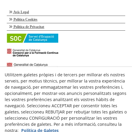
Avís Legal
Política Cookies
Política de Privacitat
Utilitzem galetes pròpies i de tercers per millorar els nostres
serveis, per motius tècnics, per millorar la vostra experiència
de navegació, per emmagatzemar les vostres preferències i,
opcionalment, per mostrar-vos anuncis personalitzats segons
les vostres preferències analitzant els vostres hàbits de
navegació. Seleccioneu ACCEPTAR per consentir totes les
galetes, seleccioneu REBUTJAR per rebutjar totes les galetes o
C/ Talladell, 7-9 Baixos
seleccioneu CONFIGURACIÓ per personalitzar les vostres
25300
Tàrrega
(
Lleida
)
preferències de galetes. Per a més informació, consulteu la
Espanya
nostra:
Política de Galetes