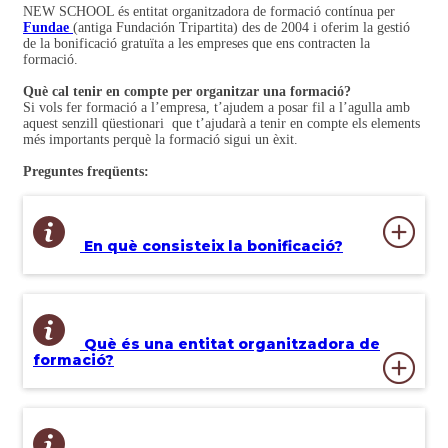
NEW SCHOOL és entitat organitzadora de formació contínua per
Fundae
(antiga Fundación Tripartita) des de 2004 i oferim la gestió
de la bonificació gratuïta a les empreses que ens contracten la
formació.
Què cal tenir en compte per organitzar una formació?
Si vols fer formació a l’empresa, t’ajudem a posar fil a l’agulla amb
aquest senzill qüestionari que t’ajudarà a tenir en compte els elements
més importants perquè la formació sigui un èxit.
Preguntes freqüents:
En què consisteix la bonificació?
Què és una entitat organitzadora de
formació?